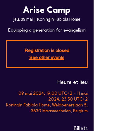
Arise Camp
jeu. 09 mai
  |  
Koningin Fabiola Home
Equipping a generation for evangelism
Registration is closed
See other events
Heure et lieu
09 mai 2024, 19:00 UTC+2 – 11 mai
2024, 23:50 UTC+2
Koningin Fabiola Home, Weldoenerslaan 5,
3630 Maasmechelen, Belgium
Billets