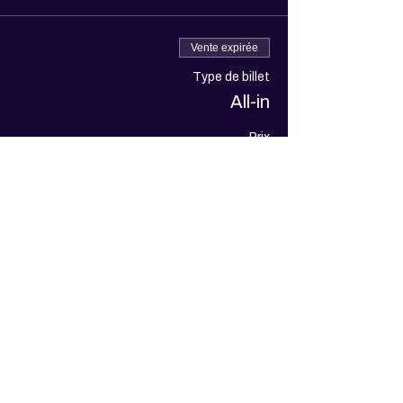
Vente expirée
Type de billet
All-in
Prix
140,00 €
+ 3,50 € de frais de billetterie
Partager cet événement