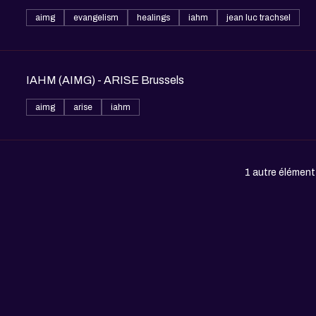
aimg
evangelism
healings
iahm
jean luc trachsel
IAHM (AIMG) - ARISE Brussels
aimg
arise
iahm
1 autre élément