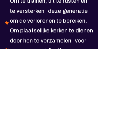
Om te trainen, uit te rusten en
te versterken
deze generatie
om de verlorenen te bereiken.
*
Om plaatselijke kerken te dienen
door hen te verzamelen
voor
*
massa-evangelisatie.
Om samen te komen in het hart
van Europa, Brussel,
eenmaal
per jaar
voor een driedaags
massa-evangelisatie-
evenement.
Om periodiek een stadion te
vullen met het doel
om de naam
van Jezus te verheerlijken in de