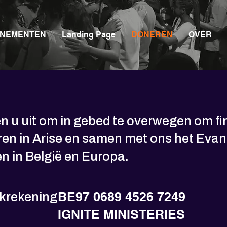
NEMENTEN
Landing Page
DONEREN
OVER
n u uit om in gebed te overwegen om fi
ren in Arise en samen met ons het Evan
n in België en Europa.
BE97 0689 4526 7249
krekening
IGNITE MINISTERIES